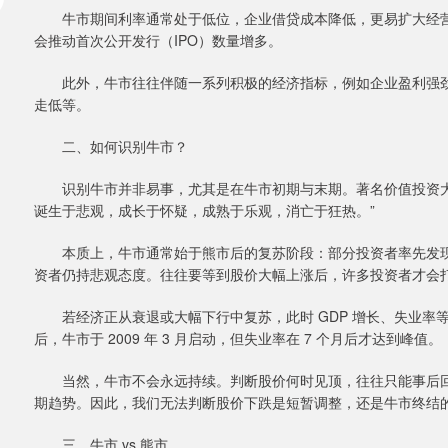
牛市期间利率通常处于低位，企业借贷成本降低，更易扩大经营
会推动首次公开发行（IPO）数量增多。
此外，牛市往往伴随一系列积极的经济指标，例如企业盈利强劲
走低等。
二、如何识别牛市？
识别牛市并非易事，尤其是在牛市初期与末期。著名价值投资大师约翰・邓
诞生于悲观，成长于怀疑，成熟于乐观，消亡于狂热。”
本质上，牛市通常始于熊市后的复苏阶段：部分投资者率先发现
资者仍持悲观态度。往往要等到股价大幅上涨后，许多投资者才会
若经济正从衰退或大幅下行中复苏，此时 GDP 增长、失业率等经
后，牛市于 2009 年 3 月启动，但失业率在 7 个月后才达到峰值。
当然，牛市不会永远持续。判断股价何时见顶，往往只能事后回顾
期趋势。因此，我们无法判断股价下跌是短暂调整，还是牛市终结
三、牛市 vs 熊市