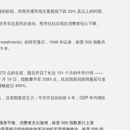
阶段，而熊市通常指主要股指下跌 20% 及以上的时期。
经济并非总是同步波动。熊市往往出现在消费者信心下降、
tments）的研究显示，1946 年以来，标普 500 指数共
5 年。
至 672 点的谷底，随后开启了长达 131 个月的牛市行情 ——
月 19 日，指数攀升至 3393 点，此后因新冠疫情蔓延引发
幅超过 400%。
初期复苏乏力：牛市开启后的前 4 年，GDP 年均增长
府实现预算平衡、消费者支出激增，标普 500 指数累计上涨
：通常认为受里根总统的税收政策与放松监管措施推动，标普 500 指