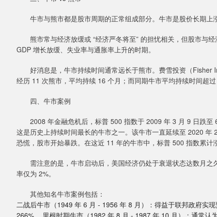
牛市与熊市都是股市周期的正常组成部分。牛市是股价长期上涨的
熊市常与经济放缓或 “经济严冬将至” 的担忧相关，但股市与
GDP 增长放缓、失业率与通胀率上升的时期。
好消息是，牛市持续时间通常远长于熊市。费雪投资（Fisher Inves
经历 11 次熊市，平均持续 16 个月；而同期牛市平均持续时间超过 
四、牛市案例
2008 年金融危机后，标普 500 指数于 2009 年 3 月 9 日跌
这是历史上持续时间最长的牛市之一。该牛市一直延续至 2020 年 2 
恐慌，股市开始暴跌。在这近 11 年的牛市中，标普 500 指数累计涨
需注意的是，牛市启动后，美国经济仍处于衰退状态达数月之久，且
率仅为 2%。
其他知名牛市案例包括：
二战后牛市（1949 年 6 月 - 1956 年 8 月）：得益于联邦政
266%。 里根时期牛市（1982 年 8 月 - 1987 年 10 月）