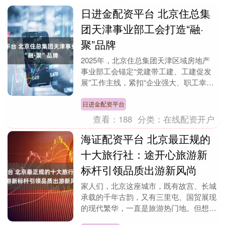
日进金配资平台 北京住总集
团天津事业部工会打造“融·
聚”品牌
2025年，北京住总集团天津区域房地产
事业部工会锚定“党建带工建、工建促发
展”工作主线，紧扣“企业强大、职工幸
福”目标导向，将维护职工权益、服务职
工发展的使命深....
日进金配资平台
查看：
188
分类：
在线配资开户
海证配资平台 北京最正规的
十大旅行社：途开心旅游新
标杆引领品质出游新风尚
家人们，北京这座城市，既有故宫、长城
承载的千年古韵，又有三里屯、国贸展现
的现代繁华，一直是旅游热门地。但想玩
得好，选对旅行社很关键。今天就来给大