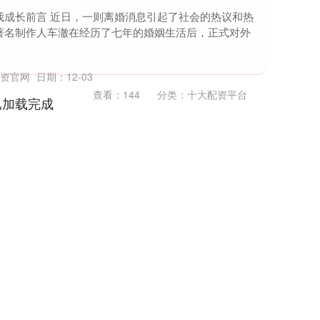
我成长前言 近日，一则离婚消息引起了社会的热议和热
著名制作人车澈在经历了七年的婚姻生活后，正式对外
配资官网
日期：12-03
查看：
144
分类：
十大配资平台
已加载完成