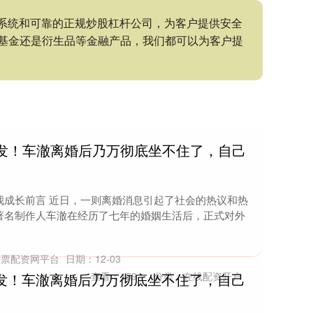
控系统和可靠的正规炒股杠杆公司，为客户提供安全
基金还是衍生品等金融产品，我们都可以为客户提
爆发！车澈离婚后乃万彻底坐不住了，自己
我成长前言 近日，一则离婚消息引起了社会的热议和热
著名制作人车澈在经历了七年的婚姻生活后，正式对外
股票配资网平台
日期：12-03
爆发！车澈离婚后乃万彻底坐不住了，自己
查看：
159
分类：
在线配资开户