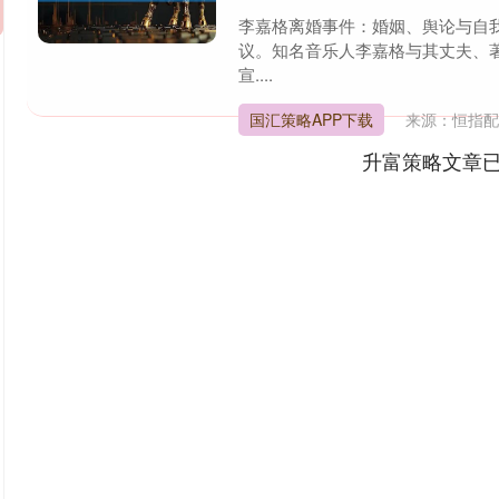
李嘉格离婚事件：婚姻、舆论与自
议。知名音乐人李嘉格与其丈夫、
宣....
国汇策略APP下载
来源：恒指
升富策略文章