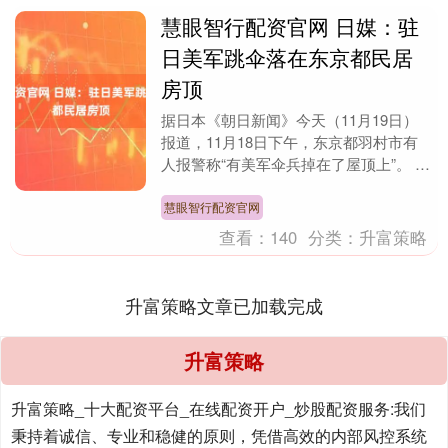
慧眼智行配资官网 日媒：驻
日美军跳伞落在东京都民居
房顶
据日本《朝日新闻》今天（11月19日）
报道，11月18日下午，东京都羽村市有
人报警称“有美军伞兵掉在了屋顶上”。 据
警方相关人士称，当时1名美军伞兵在当
地一栋民....
慧眼智行配资官网
查看：
140
分类：
升富策略
升富策略文章已加载完成
升富策略
升富策略_十大配资平台_在线配资开户_炒股配资服务:我们
秉持着诚信、专业和稳健的原则，凭借高效的内部风控系统