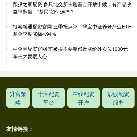
跟投之家配资 多只北交所主题基金开放申赎：有产品收
益率翻倍，“基民”如何选择？
银泰融通配资官网 三季报点评：华宝中证养老产业ETF
基金季度涨幅4.94%
中金宝配资官网 车被撞不要赔偿反塞给外卖员1000元
车主大爱暖人心
升富策
十大配资
在线配资
炒股配资
略
平台
开户
服务
友情链接：