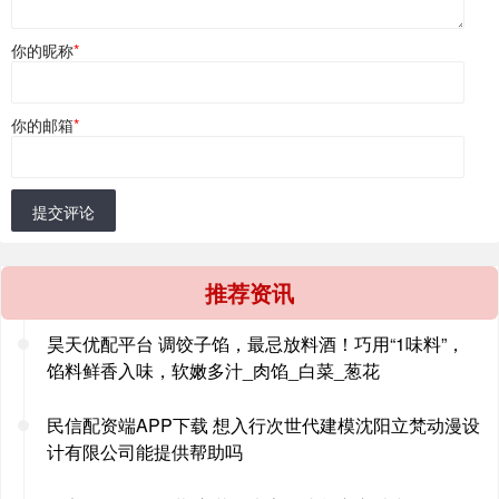
你的昵称
*
你的邮箱
*
提交评论
推荐资讯
昊天优配平台 调饺子馅，最忌放料酒！巧用“1味料”，
馅料鲜香入味，软嫩多汁_肉馅_白菜_葱花
民信配资端APP下载 想入行次世代建模沈阳立梵动漫设
计有限公司能提供帮助吗