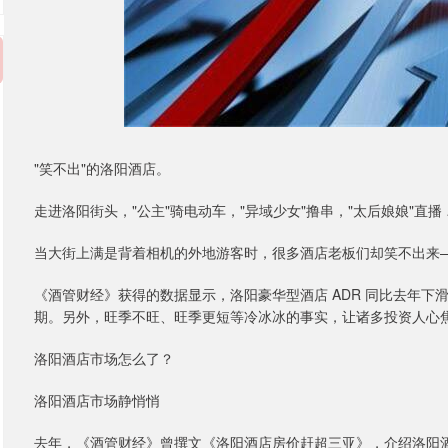
"笑不出"的洛阳酒店。
走进洛阳街头，"公主"骑电动车，"异域少女"撸串，"太后娘娘"直播
当大街上满是背着相机的外地游客时，很多酒店老板们却笑不出来
《酒管财经》获得的数据显示，洛阳豪华型酒店 ADR 同比去年下滑超 
期。另外，旺季不旺、旺季更短等冷冰冰的事实，让诸多投资人心
洛阳酒店市场怎么了？
洛阳酒店市场静悄悄
去年，《酒管财经》曾撰文《洛阳酒店房价赶超三亚》，介绍洛阳