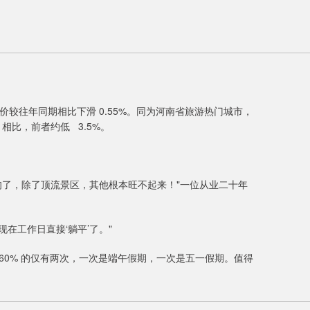
价较往年同期相比下滑 0.55%。同为河南省旅游热门城市，
 相比，前者约低 3.5%。
月下旬了，除了顶流景区，其他根本旺不起来！"一位从业二十年
在工作日直接‘躺平’了。"
 60% 的仅有两次，一次是端午假期，一次是五一假期。值得