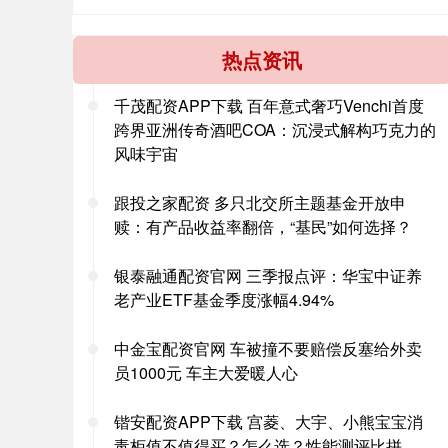
热点资讯
千茂配资APP下载 百年意式奢巧Venchi首度
跨界亚洲传奇酒吧COA：沉浸式解构巧克力的
风味宇宙
跟投之家配资 多只北交所主题基金开放申
赎：有产品收益率翻倍，“基民”如何选择？
银泰融通配资官网 三季报点评：华宝中证养
老产业ETF基金季度涨幅4.94%
中金宝配资官网 车被撞不要赔偿反塞给外卖
员1000元 车主大爱暖人心
锴安配资APP下载 宫菱、大宇、小熊宝宝消
毒柜值不值得买？怎么选？性能测评比拼