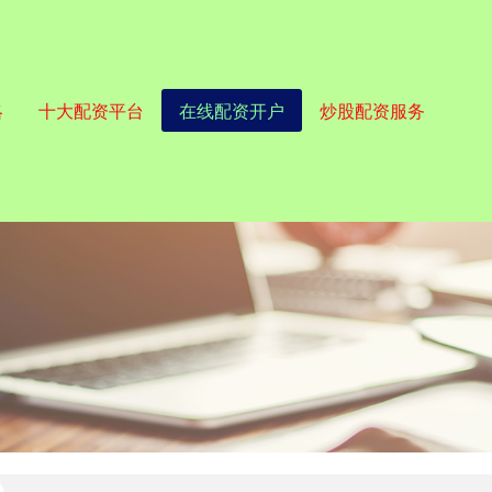
略
十大配资平台
在线配资开户
炒股配资服务