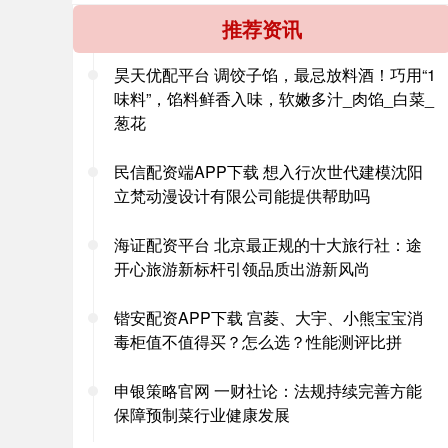
推荐资讯
昊天优配平台 调饺子馅，最忌放料酒！巧用“1
味料”，馅料鲜香入味，软嫩多汁_肉馅_白菜_
葱花
民信配资端APP下载 想入行次世代建模沈阳
立梵动漫设计有限公司能提供帮助吗
海证配资平台 北京最正规的十大旅行社：途
开心旅游新标杆引领品质出游新风尚
锴安配资APP下载 宫菱、大宇、小熊宝宝消
毒柜值不值得买？怎么选？性能测评比拼
申银策略官网 一财社论：法规持续完善方能
保障预制菜行业健康发展