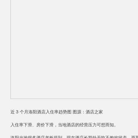
近 3 个月洛阳酒店入住率趋势图 图源：酒店之家
入住率下滑、房价下滑，当地酒店的经营压力可想而知。
洛阳当地很多酒店老板提到，现在酒店长期处于吃不饱的状态。而那