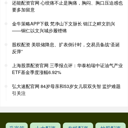
还能配资官网 心绞痛不止是胸痛，胸闷、胸口压迫感也
要多加留意
金牛策略APP下载 梵净山下文脉长 锦江之畔文韵兴
——铜仁以文兴城步履铿锵
股权配资 美联储降息、扩表倒计时，交易员备战“圣诞
反弹”
上海股票配资官网 三季报点评：华泰柏瑞中证油气产业
ETF基金季度涨幅6.92%
弘大速配官网 84岁母亲和53岁女儿双双失智 监护难题
引关注
升富策
十大配资
在线配资
炒股配资