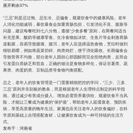
展开剩余37%
“三忌”则是忌过饱、忌生冷、忌偏食，规避饮食中的健康风险。老年
人消化功能减弱，暴饮暴食会加重胃肠负担，引发消化不良、腹胀等
问题，建议每餐吃到七八分饱，遵循“少食多餐”原则，在两餐间适当
补充坚果、酸奶等健康零食。生冷食物如冰饮、生鱼片等会刺激胃肠
道黏膜，容易导致腹痛、腹泻，老年人应选择温热食物，烹饪时做到
细软易嚼，例如将蔬菜切碎、肉类炖烂，便于消化吸收。长期偏食会
导致营养不均衡，部分老年人因担心胆固醇而完全拒绝肉类，反而会
引发蛋白质缺乏和贫血，正确的做法是食物多样化，保证谷薯类、蔬
果类、肉蛋奶类、豆制品类等食物均衡搭配。
总之，老年人的饮食管理是一门需要精细把控的学问，“三少、三多、
三忌”原则并非刻板的教条，而是根据老年人生理特点制定的科学指
南。通过减少有害成分摄入、增加必需营养素供给、规避饮食不当风
险，才能让三餐成为健康的“保护盾”，帮助老年人延缓衰老、预防疾
病，享受高质量的晚年生活。家属也应关注老年人的饮食偏好，在科
学原则基础上合理搭配食材，让健康饮食成为一种可持续的生活方
式。
发布于：河南省