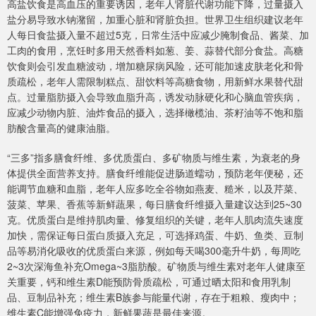
高盐饮食是高血压的重要诱因，老年人肾脏代谢功能下降，过量摄入
盐分易导致水钠潴留，加重心脏和肾脏负担。世界卫生组织建议老年
人每日食盐摄入量不超过5克，日常生活中应减少腌制食品、酱菜、加
工肉的食用，烹饪时多用天然香料如葱、姜、蒜替代部分食盐。高糖
饮食则会引发血糖波动，增加糖尿病风险，还可能加速皮肤老化和骨
质疏松，老年人需限制糕点、甜饮料等高糖食物，用新鲜水果替代甜
点。过量脂肪摄入会导致血脂升高，诱发动脉硬化和心脑血管疾病，
应减少动物内脏、油炸食品的摄入，选择橄榄油、茶籽油等不饱和脂
肪酸含量高的健康油脂。
“三多”指多膳食纤维、多优质蛋白、多矿物质与维生素，为衰老的身
体提供全面营养支持。膳食纤维能促进肠道蠕动，预防老年便秘，还
能调节血糖和血脂，老年人应多吃全谷物如燕麦、糙米，以及芹菜、
菠菜、苹果、香蕉等新鲜蔬果，每日膳食纤维摄入量建议达到25~30
克。优质蛋白是维持肌肉量、修复组织的关键，老年人肌肉流失速度
加快，需保证每日蛋白质摄入充足，可选择鸡蛋、牛奶、鱼类、豆制
品等易消化吸收的优质蛋白来源，例如每天喝300毫升牛奶，每周吃
2~3次深海鱼补充Omega~3脂肪酸。矿物质与维生素对老年人健康至
关重要，钙和维生素D能预防骨质疏松，可通过晒太阳和食用乳制
品、豆制品补充；维生素B族参与能量代谢，存在于粗粮、瘦肉中；
维生素C能增强免疫力，新鲜果蔬是最佳来源。