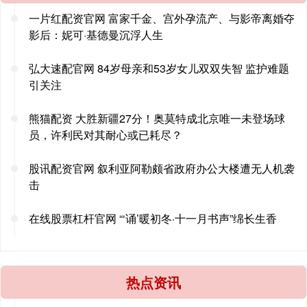
一片红配资官网 富家千金、宫外孕流产、与影帝离婚夺
影后：妮可·基德曼沉浮人生
弘大速配官网 84岁母亲和53岁女儿双双失智 监护难题
引关注
熊猫配资 大胜新疆27分！奥莫特成北京唯一未登场球
员，许利民对其耐心或已耗尽？
股讯配资官网 叙利亚阿勒颇省政府办公大楼遭无人机袭
击
在线股票杠杆官网 “‘诵’暖初冬·十一月书声”绵长生香
热点资讯