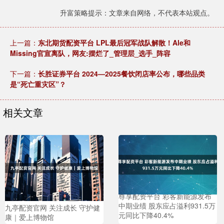
升富策略提示：文章来自网络，不代表本站观点。
上一篇：
东北期货配资平台 LPL最后冠军战队解散！Ale和
Missing官宣离队，网友:摆烂了_管理层_选手_阵容
下一篇：
长胜证券平台 2024—2025餐饮闭店率公布，哪些品类
是“死亡重灾区”？
相关文章
尊享配资平台 彩客新能源发布
中期业绩 股东应占溢利931.5万
九亭配资官网 关注成长 守护健
元同比下降40.4%
康｜爱上博物馆