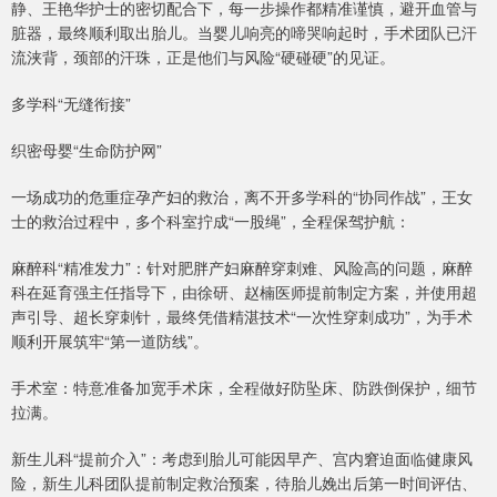
静、王艳华护士的密切配合下，每一步操作都精准谨慎，避开血管与
脏器，最终顺利取出胎儿。当婴儿响亮的啼哭响起时，手术团队已汗
流浃背，颈部的汗珠，正是他们与风险“硬碰硬”的见证。
多学科“无缝衔接”
织密母婴“生命防护网”
一场成功的危重症孕产妇的救治，离不开多学科的“协同作战”，王女
士的救治过程中，多个科室拧成“一股绳”，全程保驾护航：
麻醉科“精准发力”：针对肥胖产妇麻醉穿刺难、风险高的问题，麻醉
科在延育强主任指导下，由徐研、赵楠医师提前制定方案，并使用超
声引导、超长穿刺针，最终凭借精湛技术“一次性穿刺成功”，为手术
顺利开展筑牢“第一道防线”。
手术室：特意准备加宽手术床，全程做好防坠床、防跌倒保护，细节
拉满。
新生儿科“提前介入”：考虑到胎儿可能因早产、宫内窘迫面临健康风
险，新生儿科团队提前制定救治预案，待胎儿娩出后第一时间评估、