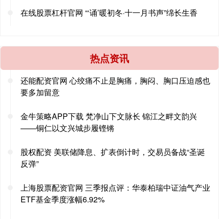
在线股票杠杆官网 “‘诵’暖初冬·十一月书声”绵长生香
热点资讯
还能配资官网 心绞痛不止是胸痛，胸闷、胸口压迫感也
要多加留意
金牛策略APP下载 梵净山下文脉长 锦江之畔文韵兴
——铜仁以文兴城步履铿锵
股权配资 美联储降息、扩表倒计时，交易员备战“圣诞
反弹”
上海股票配资官网 三季报点评：华泰柏瑞中证油气产业
ETF基金季度涨幅6.92%