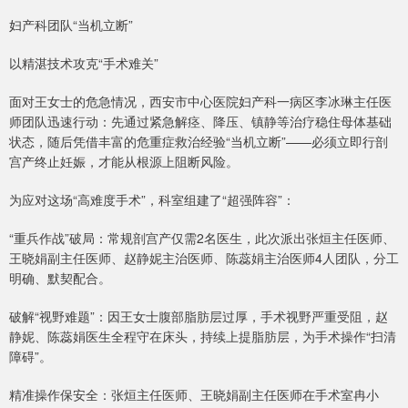
妇产科团队“当机立断”
以精湛技术攻克“手术难关”
面对王女士的危急情况，西安市中心医院妇产科一病区李冰琳主任医
师团队迅速行动：先通过紧急解痉、降压、镇静等治疗稳住母体基础
状态，随后凭借丰富的危重症救治经验“当机立断”——必须立即行剖
宫产终止妊娠，才能从根源上阻断风险。
为应对这场“高难度手术”，科室组建了“超强阵容”：
“重兵作战”破局：常规剖宫产仅需2名医生，此次派出张烜主任医师、
王晓娟副主任医师、赵静妮主治医师、陈蕊娟主治医师4人团队，分工
明确、默契配合。
破解“视野难题”：因王女士腹部脂肪层过厚，手术视野严重受阻，赵
静妮、陈蕊娟医生全程守在床头，持续上提脂肪层，为手术操作“扫清
障碍”。
精准操作保安全：张烜主任医师、王晓娟副主任医师在手术室冉小