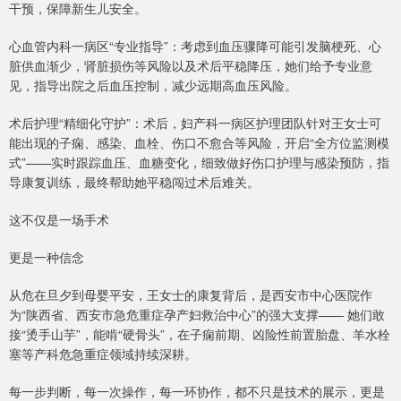
干预，保障新生儿安全。
心血管内科一病区“专业指导”：考虑到血压骤降可能引发脑梗死、心
脏供血渐少，肾脏损伤等风险以及术后平稳降压，她们给予专业意
见，指导出院之后血压控制，减少远期高血压风险。
术后护理“精细化守护”：术后，妇产科一病区护理团队针对王女士可
能出现的子痫、感染、血栓、伤口不愈合等风险，开启“全方位监测模
式”——实时跟踪血压、血糖变化，细致做好伤口护理与感染预防，指
导康复训练，最终帮助她平稳闯过术后难关。
这不仅是一场手术
更是一种信念
从危在旦夕到母婴平安，王女士的康复背后，是西安市中心医院作
为“陕西省、西安市急危重症孕产妇救治中心”的强大支撑—— 她们敢
接“烫手山芋”，能啃“硬骨头”，在子痫前期、凶险性前置胎盘、羊水栓
塞等产科危急重症领域持续深耕。
每一步判断，每一次操作，每一环协作，都不只是技术的展示，更是