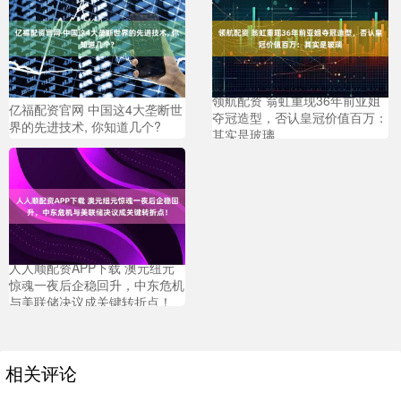
领航配资 翁虹重现36年前亚姐
亿福配资官网 中国这4大垄断世
夺冠造型，否认皇冠价值百万：
界的先进技术, 你知道几个?
其实是玻璃
人人顺配资APP下载 澳元纽元
惊魂一夜后企稳回升，中东危机
与美联储决议成关键转折点！
相关评论