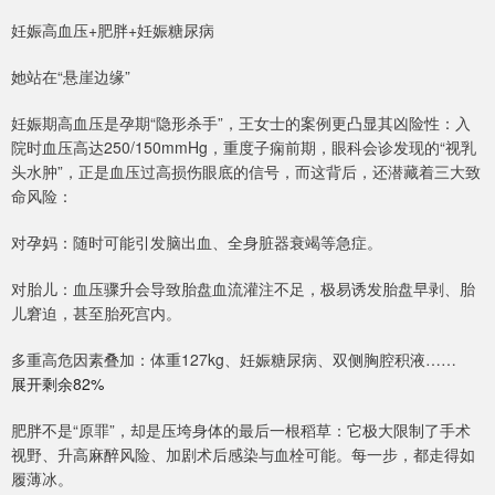
妊娠高血压+肥胖+妊娠糖尿病
她站在“悬崖边缘”
妊娠期高血压是孕期“隐形杀手”，王女士的案例更凸显其凶险性：入
院时血压高达250/150mmHg，重度子痫前期，眼科会诊发现的“视乳
头水肿”，正是血压过高损伤眼底的信号，而这背后，还潜藏着三大致
命风险：
对孕妈：随时可能引发脑出血、全身脏器衰竭等急症。
对胎儿：血压骤升会导致胎盘血流灌注不足，极易诱发胎盘早剥、胎
儿窘迫，甚至胎死宫内。
多重高危因素叠加：体重127kg、妊娠糖尿病、双侧胸腔积液……
展开剩余82%
肥胖不是“原罪”，却是压垮身体的最后一根稻草：它极大限制了手术
视野、升高麻醉风险、加剧术后感染与血栓可能。每一步，都走得如
履薄冰。