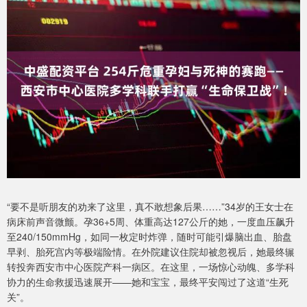
“要不是听朋友的劝来了这里，真不敢想象后果……”34岁的王女士在
病床前声音微颤。孕36+5周、体重高达127公斤的她，一度血压飙升
至240/150mmHg，如同一枚定时炸弹，随时可能引爆脑出血、胎盘
早剥、胎死宫内等极端险情。在外院建议住院却被忽视后，她最终辗
转投奔西安市中心医院产科一病区。在这里，一场惊心动魄、多学科
协力的生命救援迅速展开——她和宝宝，最终平安闯过了这道“生死
关”。