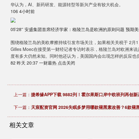
华认为，AI、新药研发、能源转型等新兴产业有较大机会。
106 4小时前
05'28'' 安盛集团首席经济学家：格陵兰岛是欧洲的原则问题 预
围绕格陵兰岛的美欧摩擦持续引发市场关注，如果相关关税于 2月
Gilles Moec在接受第一财经记者专访时表示，格陵兰岛对欧
度有多大仍然未知。同时他还认为，美国国内会出现怎样的反应也
82 昨天 20:37 一财最热 点击关闭
上一篇：
捷希缘APP下载 9882列！霍尔果斯口岸中欧班列再创新
下一篇：
天宸配资官网 2026失眠多梦用哪款褪黑素改善？6款
相关文章