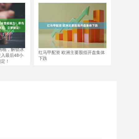
两晚，解锁冰
红马甲配资 欧洲主要股指开盘集体
入最后48小
下跌
锁定！