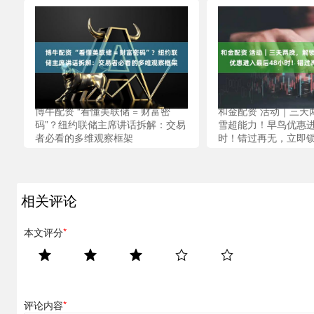
博牛配资 “看懂美联储 = 财富密
和金配资 活动｜三天
码”？纽约联储主席讲话拆解：交易
雪超能力！早鸟优惠进
者必看的多维观察框架
时！错过再无，立即
相关评论
本文评分
*
评论内容
*