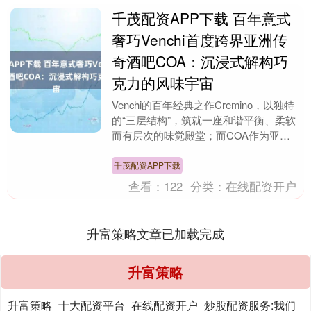
千茂配资APP下载 百年意式
奢巧Venchi首度跨界亚洲传
奇酒吧COA：沉浸式解构巧
克力的风味宇宙
Venchi的百年经典之作Cremino，以独特
的“三层结构”，筑就一座和谐平衡、柔软
而有层次的味觉殿堂；而COA作为亚洲
顶尖酒吧，同样擅长以多层空间为画布，
通....
千茂配资APP下载
查看：
122
分类：
在线配资开户
升富策略文章已加载完成
升富策略
升富策略_十大配资平台_在线配资开户_炒股配资服务:我们