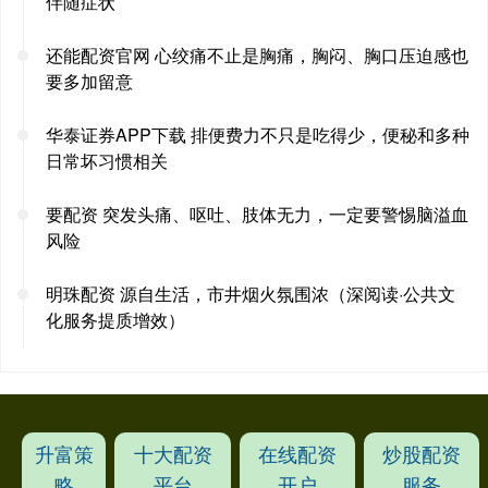
伴随症状
还能配资官网 心绞痛不止是胸痛，胸闷、胸口压迫感也
要多加留意
华泰证券APP下载 排便费力不只是吃得少，便秘和多种
日常坏习惯相关
要配资 突发头痛、呕吐、肢体无力，一定要警惕脑溢血
风险
明珠配资 源自生活，市井烟火氛围浓（深阅读·公共文
化服务提质增效）
升富策
十大配资
在线配资
炒股配资
略
平台
开户
服务