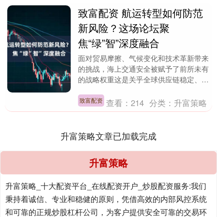
致富配资 航运转型如何防范
新风险？这场论坛聚
焦“绿”智”深度融合
面对贸易摩擦、气候变化和技术革新带来
的挑战，海上交通安全被赋予了前所未有
的战略权重这是关乎全球供应链稳定、能
源转型成败及新质生产力培育的核心基
石。 在2025年....
致富配资
查看：
214
分类：
升富策略
升富策略文章已加载完成
升富策略
升富策略_十大配资平台_在线配资开户_炒股配资服务:我们
秉持着诚信、专业和稳健的原则，凭借高效的内部风控系统
和可靠的正规炒股杠杆公司，为客户提供安全可靠的交易环