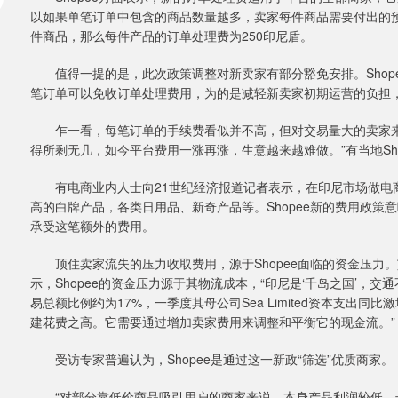
以如果单笔订单中包含的商品数量越多，卖家每件商品需要付出的
件商品，那么每件产品的订单处理费为250印尼盾。
值得一提的是，此次政策调整对新卖家有部分豁免安排。Shopee
笔订单可以免收订单处理费用，为的是减轻新卖家初期运营的负担，鼓
乍一看，每笔订单的手续费看似并不高，但对交易量大的卖家来
得所剩无几，如今平台费用一涨再涨，生意越来越难做。”有当地Sho
有电商业内人士向21世纪经济报道记者表示，在印尼市场做电
高的白牌产品，各类日用品、新奇产品等。Shopee新的费用政
承受这笔额外的费用。
顶住卖家流失的压力收取费用，源于Shopee面临的资金压力。
示，Shopee的资金压力源于其物流成本，“印尼是‘千岛之国’，
易总额比例约为17%，一季度其母公司Sea Limited资本支出同比
建花费之高。它需要通过增加卖家费用来调整和平衡它的现金流。”
受访专家普遍认为，Shopee是通过这一新政“筛选”优质商家。
“对部分靠低价商品吸引用户的商家来说，本身产品利润较低，长