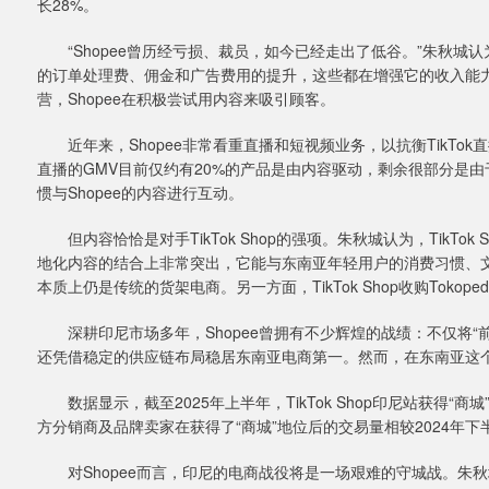
长28%。
“Shopee曾历经亏损、裁员，如今已经走出了低谷。”朱秋城认
的订单处理费、佣金和广告费用的提升，这些都在增强它的收入能
营，Shopee在积极尝试用内容来吸引顾客。
近年来，Shopee非常看重直播和短视频业务，以抗衡TikTok
直播的GMV目前仅约有20%的产品是由内容驱动，剩余很部分是
惯与Shopee的内容进行互动。
但内容恰恰是对手TikTok Shop的强项。朱秋城认为，TikTok S
地化内容的结合上非常突出，它能与东南亚年轻用户的消费习惯、文化语
本质上仍是传统的货架电商。另一方面，TikTok Shop收购Tok
深耕印尼市场多年，Shopee曾拥有不少辉煌的战绩：不仅将“前辈
还凭借稳定的供应链布局稳居东南亚电商第一。然而，在东南亚这个曾经的
数据显示，截至2025年上半年，TikTok Shop印尼站获得“
方分销商及品牌卖家在获得了“商城”地位后的交易量相较2024年下
对Shopee而言，印尼的电商战役将是一场艰难的守城战。朱秋城