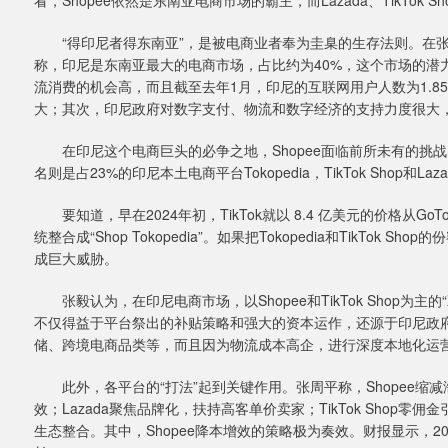
看，Shopee依然是东南亚电商市场的霸主，而Lazada、TikTo
“得印尼者得东南亚”，是被电商业者奉为圭臬的生存法则。在张
称，印尼是东南亚最大的电商市场，占比约为40%，这个市场的潜
流消费的机会高，而且截至去年1月，印尼的互联网用户人数为1.85
大；其次，印尼政府对数字支付、物流和数字经济的支持力度很大，
在印尼这个电商巨头的必争之地，Shopee面临前所未有的挑战。
名则是占23%的印尼本土电商平台Tokopedia，TikTok Shop和L
要知道，早在2024年初，TikTok就以 8.4 亿美元的价格从GoTo
统整合成“Shop Tokopedia”。如果把Tokopedia和TikTok S
成巨大威胁。
张毅认为，在印尼电商市场，以Shopee和TikTok Shop为
不仅得益于平台祭出的补贴策略和强大的资本运作，还源于印尼政
储、跨境电商品类等，而且因为物流成本高企，进行深度本地化运
此外，各平台的“打法”起到关键作用。张周平称，Shopee缩
效；Lazada聚焦品牌化，扶持高客单价卖家；TikTok Shop零佣
生态整合。其中，Shopee降本增效的策略极为奏效。财报显示，202