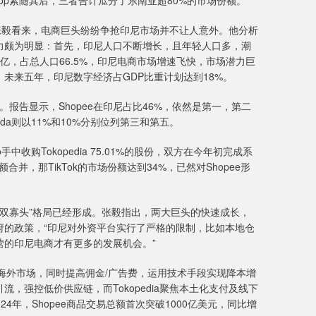
k Shop紧随其后，三者合计瓜分了东南亚超80%的市场份额。
毅看来，电商巨头纷纷争抢印尼市场并不让人意外。他分析
力颇为明显：首先，印尼人口不断增长，且年轻人口多，潮
亿，占总人口66.5%，印尼电商市场增速飞快，市场潜力巨
未来五年，印尼数字经济占GDP比重计划达到18%。
报告显示，Shopee在印尼占比46%，依然是第一，第二
azada则以11%和10%分别位列第三和第五。
手中收购Tokopedia 75.01%的股份，双方在今年初完成系
hop的份额合并，那TikTok的市场份额达到34%，已然对Shopee形
主的“双寡头”格局已经形成。张毅指出，两大巨头的快速成长，
府的政策，“印尼对外资平台实行了严格的限制，比如本地仓
营的印尼电商才有更多的发展机会。”
减海外市场，同时提高佣金/广告费，运用技术手段实现降本增
金引流，强控低价供应链，而Tokopedia聚焦本土化支付及线下
4年，Shopee商品交易总额首次突破1000亿美元，同比增