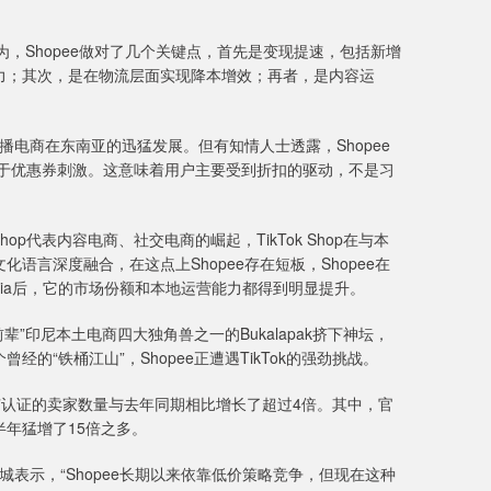
为，Shopee做对了几个关键点，首先是变现提速，包括新增
力；其次，是在物流层面实现降本增效；再者，是内容运
直播电商在东南亚的迅猛发展。但有知情人士透露，Shopee
由于优惠券刺激。这意味着用户主要受到折扣的驱动，不是习
hop代表内容电商、社交电商的崛起，TikTok Shop在与本
言深度融合，在这点上Shopee存在短板，Shopee在
opedia后，它的市场份额和本地运营能力都得到明显提升。
”印尼本土电商四大独角兽之一的Bukalapak挤下神坛，
“铁桶江山”，Shopee正遭遇TikTok的强劲挑战。
商城”认证的卖家数量与去年同期相比增长了超过4倍。其中，官
半年猛增了15倍之多。
表示，“Shopee长期以来依靠低价策略竞争，但现在这种