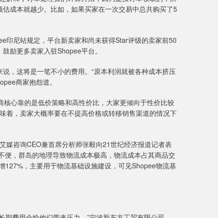
预估成本就越少。比如，如果买家在一次交易中总共购买了5
印尼站规定，平台新卖家和尚未获得Star评级的卖家前50
励更多卖家入驻Shopee平台。
说，这将是一笔不小的费用。“原本利润就被各种成本挤压
pee商家抱怨道。
商核心靠的是低价策略和高性价比，大家更倾向于性价比较
策意味着，卖家大概率要在不提高价格或转移销售渠道的情况下
艾媒咨询CEO兼首席分析师张毅向21世纪经济报道记者表
交通不便，群岛的地理导致物流成本极高，物流成本占其商品交
激增127%，主要用于物流基础设施建设，可见Shopee物流基
期费用会给他们带来压力，”宁波新东方工贸有限公司