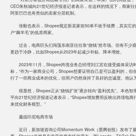
CEO朱秋城向21世纪经济报道记者表示，在这样的情况下，商家
阿里巴巴也有类似的卖家分层机制。
张毅也表示，Shopee规定新卖家前50单不收手续费，其实它
户“薅羊毛”的低质商家。
过去，电商巨头们闯荡东南亚往往靠“烧钱”抢市场。但有不少观察
更趋于冷静，比如Shopee从2023年起减少补贴、降本增效。
2023年11月，Shopee跨境业务总经理刘江宏在接受媒体采访时表
标，“作为一家商业公司，Shopee想要证明自己是可以盈利的，但
行了一些商业成本的优化，但用户仍然保持了良好的忠诚度。他认
很显然，Shopee正从“烧钱扩张”逐步转向“盈利优先”。本色
平向21世纪经济报道记者表示，“Shopee增加费用反映出跨境
来优化财务模型。”
鏖战印尼电商市场
近日，新加坡咨询公司Momentum Work（墨腾创投）发布了